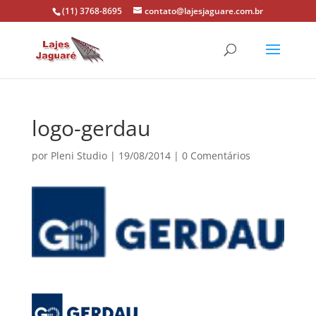
(11) 3768-8695
contato@lajesjaguare.com.br
logo-gerdau
por
Pleni Studio
|
19/08/2014
|
0 Comentários