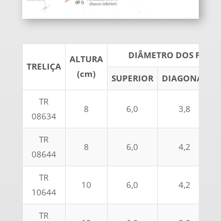
DIÂMETRO DOS FIOS 
ALTURA
TRELIÇA
(cm)
SUPERIOR
DIAGONAL
I
TR
8
6,0
3,8
08634
TR
8
6,0
4,2
08644
TR
10
6,0
4,2
10644
TR