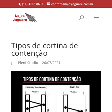
(11) 3768-8695
contato@lajesjaguare.com.br
Tipos de cortina de
contenção
por
Pleni Studio
|
26/07/2021