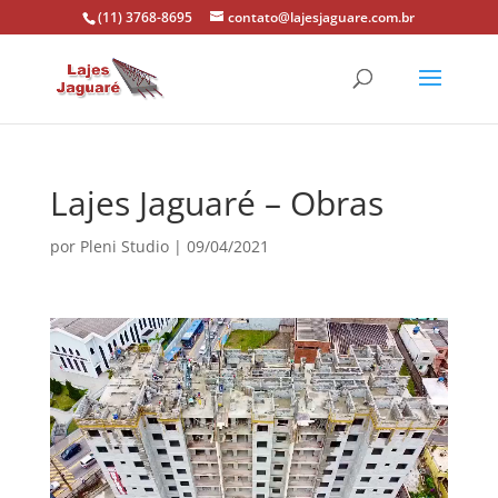
(11) 3768-8695
contato@lajesjaguare.com.br
Lajes Jaguaré – Obras
por
Pleni Studio
|
09/04/2021
Tocador
de
vídeo