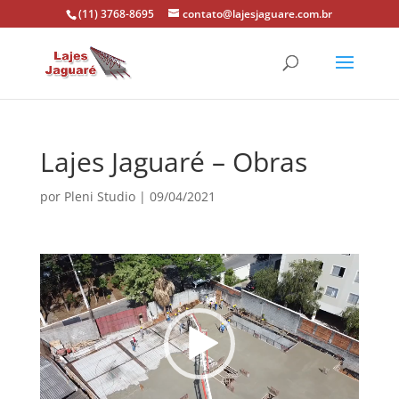
(11) 3768-8695
contato@lajesjaguare.com.br
Lajes Jaguaré – Obras
por
Pleni Studio
|
09/04/2021
Tocador
de
vídeo