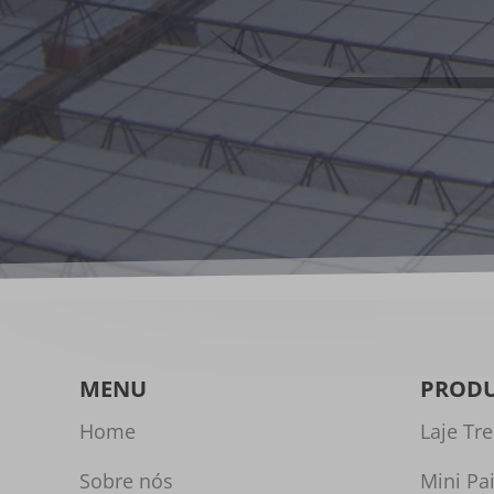
MENU
PROD
Home
Laje Tre
Sobre nós
Mini Pa