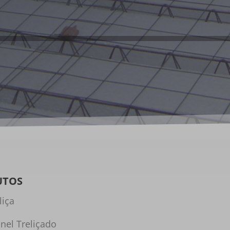
UTOS
liça
inel Treliçado