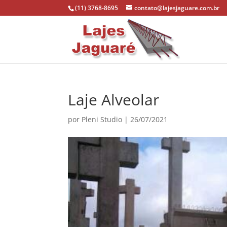
(11) 3768-8695
contato@lajesjaguare.com.br
Laje Alveolar
por
Pleni Studio
|
26/07/2021