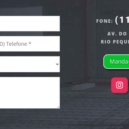
(1
FONE:
AV. DO
RIO PEQU
Manda