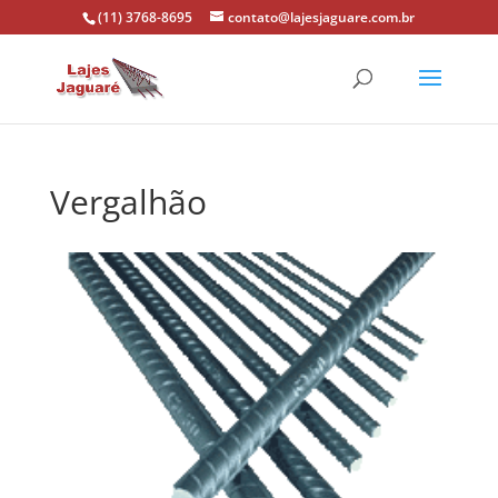
(11) 3768-8695
contato@lajesjaguare.com.br
Vergalhão