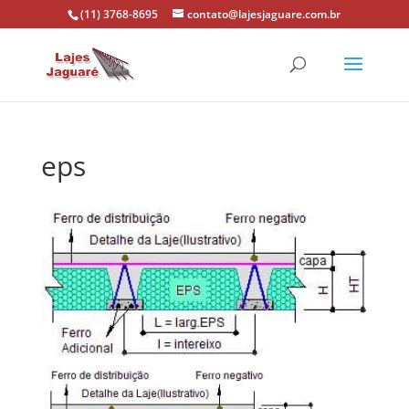
(11) 3768-8695
contato@lajesjaguare.com.br
eps