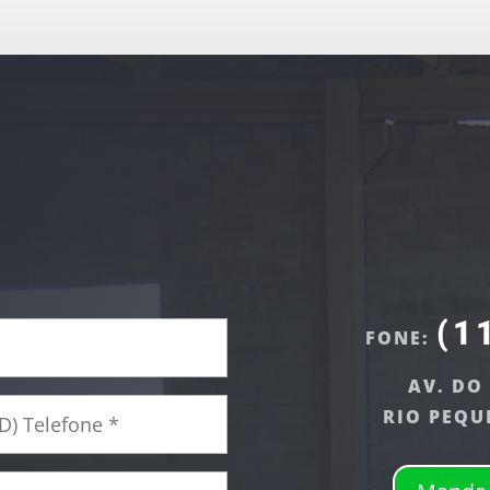
(1
FONE:
AV. DO
RIO PEQU