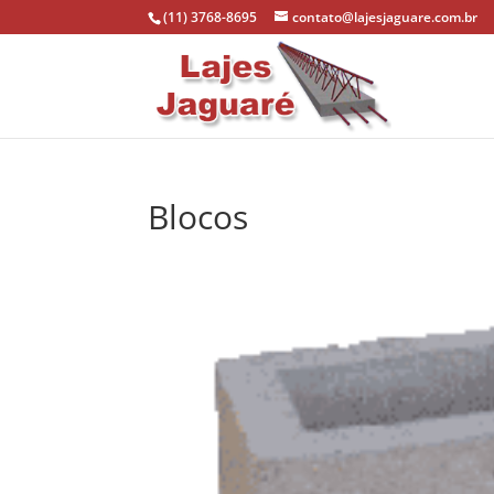
(11) 3768-8695
contato@lajesjaguare.com.br
Blocos