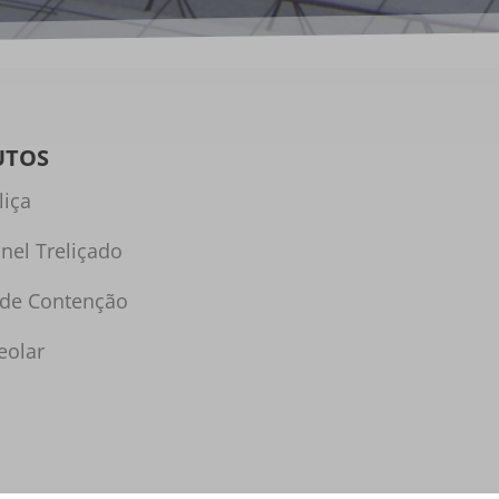
UTOS
liça
inel Treliçado
 de Contenção
eolar