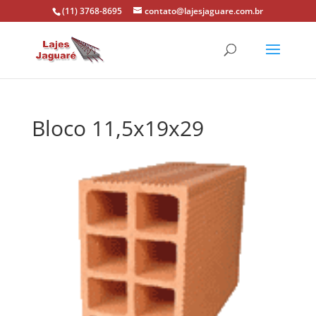
(11) 3768-8695
contato@lajesjaguare.com.br
Bloco 11,5x19x29